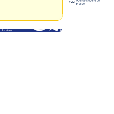
Agence slovène de
presse
Imprimer