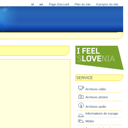
sl
en
Page d'accueil
Plan du site
A propos du site
SERVICE
Archives vidéo
Archives photos
Archives audio
Informations de voyage
Météo