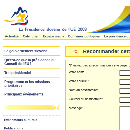
Actualité
Calendrier
Espace média
Domaines politiques
La présidence d
Recommander cett
Le gouvernement slovène
Qu'est-ce que la présidence du
Conseil de l'EU?
N’hésitez pas à recommander cette page. Le
Votre nom:
Trio présidentiel
Votre courriel:*
Programme et les missions
prioritaires
Nom du destinataire:
Principaux événements
Courriel du destinataire:*
Message:
Événements culturels
Publications