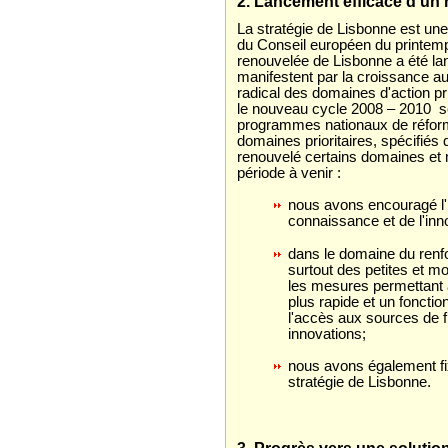
2. Lancement efficace d'un 
La stratégie de Lisbonne est une
du Conseil européen du printemps
renouvelée de Lisbonne a été lan
manifestent par la croissance a
radical des domaines d'action pri
le nouveau cycle 2008 – 2010 s
programmes nationaux de réform
domaines prioritaires, spécifiés
renouvelé certains domaines et 
période à venir :
nous avons encouragé l'
connaissance et de l'inno
dans le domaine du renfo
surtout des petites et m
les mesures permettant 
plus rapide et un foncti
l'accès aux sources de 
innovations;
nous avons également fix
stratégie de Lisbonne.
3. Progrès vers une solutio