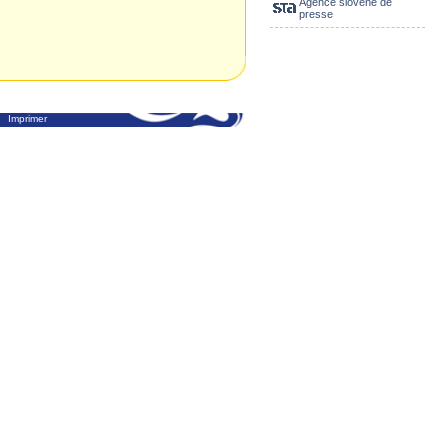
Agence slovène de
presse
Imprimer