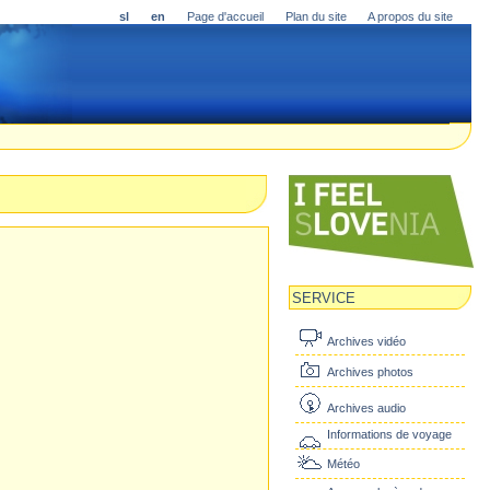
sl
en
Page d'accueil
Plan du site
A propos du site
SERVICE
Archives vidéo
Archives photos
Archives audio
Informations de voyage
Météo