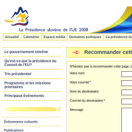
Actualité
Calendrier
Espace média
Domaines politiques
La présidence d
Recommander cett
Le gouvernement slovène
Qu'est-ce que la présidence du
Conseil de l'EU?
N’hésitez pas à recommander cette page. Le
Votre nom:
Trio présidentiel
Votre courriel:*
Programme et les missions
prioritaires
Nom du destinataire:
Principaux événements
Courriel du destinataire:*
Message:
Événements culturels
Publications