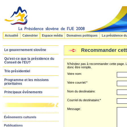
Actualité
Calendrier
Espace média
Domaines politiques
La présidence d
Recommander cett
Le gouvernement slovène
Qu'est-ce que la présidence du
Conseil de l'EU?
N’hésitez pas à recommander cette page. L
donc être remplis.
Trio présidentiel
Votre nom:
Programme et les missions
Votre courriel:*
prioritaires
Nom du destinataire:
Principaux événements
Courriel du destinataire:*
Message:
Événements culturels
Publications