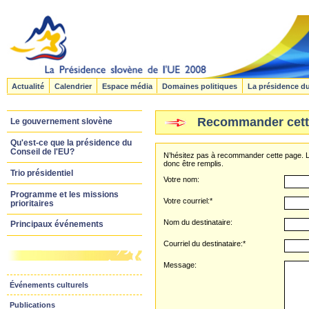
Actualité
Calendrier
Espace média
Domaines politiques
La présidence d
Recommander cett
Le gouvernement slovène
Qu'est-ce que la présidence du
Conseil de l'EU?
N’hésitez pas à recommander cette page. L
donc être remplis.
Trio présidentiel
Votre nom:
Programme et les missions
Votre courriel:*
prioritaires
Nom du destinataire:
Principaux événements
Courriel du destinataire:*
Message:
Événements culturels
Publications