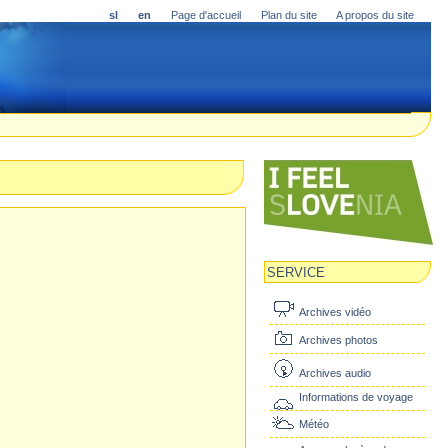
sl
en
Page d'accueil
Plan du site
A propos du site
SERVICE
Archives vidéo
Archives photos
Archives audio
Informations de voyage
Météo