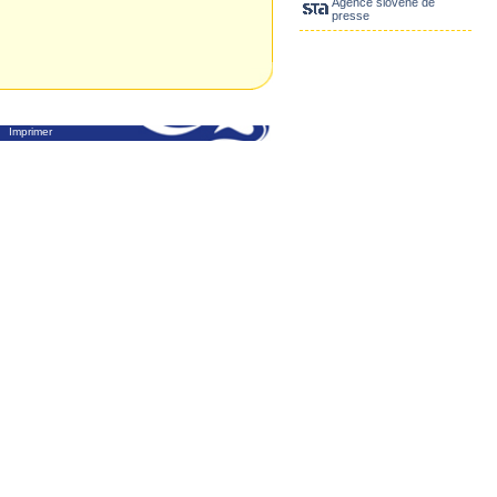
Agence slovène de
presse
Imprimer