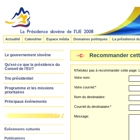
Actualité
Calendrier
Espace média
Domaines politiques
La présidence d
Recommander cett
Le gouvernement slovène
Qu'est-ce que la présidence du
Conseil de l'EU?
N’hésitez pas à recommander cette page. Le
Votre nom:
Trio présidentiel
Votre courriel:*
Programme et les missions
prioritaires
Nom du destinataire:
Principaux événements
Courriel du destinataire:*
Message:
Événements culturels
Publications