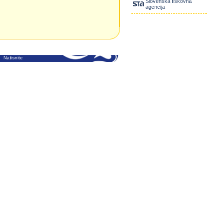
Slovenska tiskovna
agencija
Natisnite