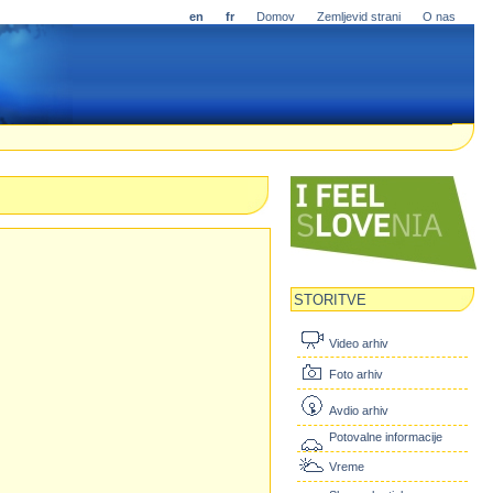
en
fr
Domov
Zemljevid strani
O nas
STORITVE
Video arhiv
Foto arhiv
Avdio arhiv
Potovalne informacije
Vreme