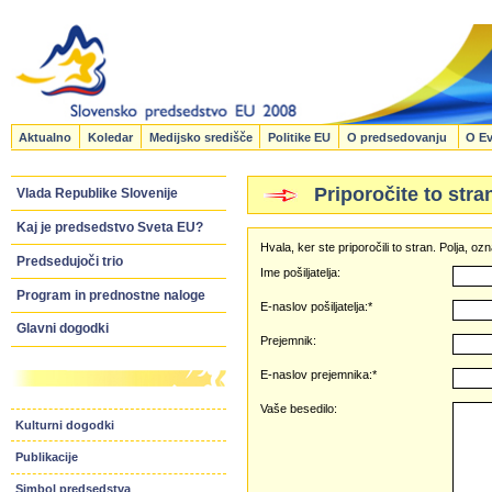
Aktualno
Koledar
Medijsko središče
Politike EU
O predsedovanju
O Ev
Priporočite to stra
Vlada Republike Slovenije
Kaj je predsedstvo Sveta EU?
Hvala, ker ste priporočili to stran. Polja, 
Predsedujoči trio
Ime pošiljatelja:
Program in prednostne naloge
E-naslov pošiljatelja:*
Glavni dogodki
Prejemnik:
E-naslov prejemnika:*
Vaše besedilo:
Kulturni dogodki
Publikacije
Simbol predsedstva