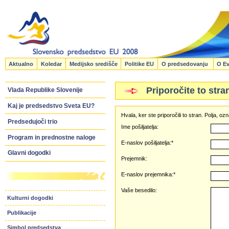
Aktualno
Koledar
Medijsko središče
Politike EU
O predsedovanju
O Ev
Priporočite to stra
Vlada Republike Slovenije
Kaj je predsedstvo Sveta EU?
Hvala, ker ste priporočili to stran. Polja, 
Predsedujoči trio
Ime pošiljatelja:
Program in prednostne naloge
E-naslov pošiljatelja:*
Glavni dogodki
Prejemnik:
E-naslov prejemnika:*
Vaše besedilo:
Kulturni dogodki
Publikacije
Simbol predsedstva