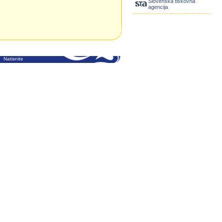
Slovenska tiskovna
agencija
Natisnite