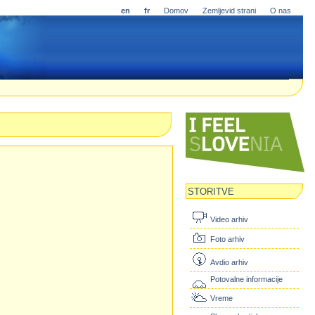
en
fr
Domov
Zemljevid strani
O nas
STORITVE
Video arhiv
Foto arhiv
Avdio arhiv
Potovalne informacije
Vreme