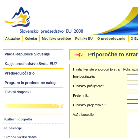
Aktualno
Koledar
Medijsko središče
Politike EU
O predsedovanju
O Ev
Priporočite to stra
Vlada Republike Slovenije
Kaj je predsedstvo Sveta EU?
Hvala, ker ste priporočili to stran. Polja, 
Predsedujoči trio
Ime pošiljatelja:
Program in prednostne naloge
E-naslov pošiljatelja:*
Glavni dogodki
Prejemnik:
E-naslov prejemnika:*
Vaše besedilo:
Kulturni dogodki
Publikacije
Simbol predsedstva