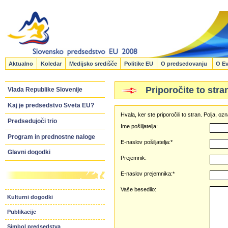
Aktualno
Koledar
Medijsko središče
Politike EU
O predsedovanju
O Ev
Priporočite to stra
Vlada Republike Slovenije
Kaj je predsedstvo Sveta EU?
Hvala, ker ste priporočili to stran. Polja, 
Predsedujoči trio
Ime pošiljatelja:
Program in prednostne naloge
E-naslov pošiljatelja:*
Glavni dogodki
Prejemnik:
E-naslov prejemnika:*
Vaše besedilo:
Kulturni dogodki
Publikacije
Simbol predsedstva