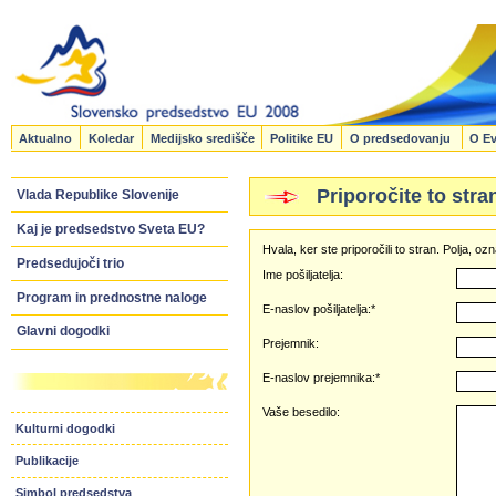
Aktualno
Koledar
Medijsko središče
Politike EU
O predsedovanju
O Ev
Priporočite to stra
Vlada Republike Slovenije
Kaj je predsedstvo Sveta EU?
Hvala, ker ste priporočili to stran. Polja, 
Predsedujoči trio
Ime pošiljatelja:
Program in prednostne naloge
E-naslov pošiljatelja:*
Glavni dogodki
Prejemnik:
E-naslov prejemnika:*
Vaše besedilo:
Kulturni dogodki
Publikacije
Simbol predsedstva