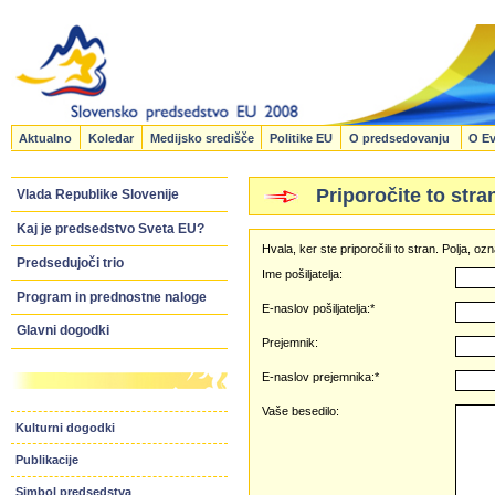
Aktualno
Koledar
Medijsko središče
Politike EU
O predsedovanju
O Ev
Priporočite to stra
Vlada Republike Slovenije
Kaj je predsedstvo Sveta EU?
Hvala, ker ste priporočili to stran. Polja, 
Predsedujoči trio
Ime pošiljatelja:
Program in prednostne naloge
E-naslov pošiljatelja:*
Glavni dogodki
Prejemnik:
E-naslov prejemnika:*
Vaše besedilo:
Kulturni dogodki
Publikacije
Simbol predsedstva