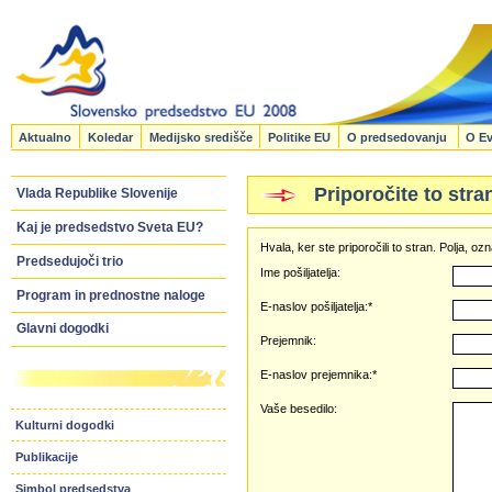
Aktualno
Koledar
Medijsko središče
Politike EU
O predsedovanju
O Ev
Priporočite to stra
Vlada Republike Slovenije
Kaj je predsedstvo Sveta EU?
Hvala, ker ste priporočili to stran. Polja, 
Predsedujoči trio
Ime pošiljatelja:
Program in prednostne naloge
E-naslov pošiljatelja:*
Glavni dogodki
Prejemnik:
E-naslov prejemnika:*
Vaše besedilo:
Kulturni dogodki
Publikacije
Simbol predsedstva