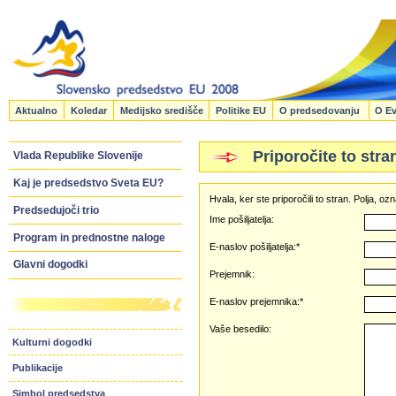
Aktualno
Koledar
Medijsko središče
Politike EU
O predsedovanju
O Ev
Priporočite to stra
Vlada Republike Slovenije
Kaj je predsedstvo Sveta EU?
Hvala, ker ste priporočili to stran. Polja, 
Predsedujoči trio
Ime pošiljatelja:
Program in prednostne naloge
E-naslov pošiljatelja:*
Glavni dogodki
Prejemnik:
E-naslov prejemnika:*
Vaše besedilo:
Kulturni dogodki
Publikacije
Simbol predsedstva