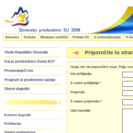
Aktualno
Koledar
Medijsko središče
Politike EU
O predsedovanju
O Ev
Priporočite to stra
Vlada Republike Slovenije
Kaj je predsedstvo Sveta EU?
Hvala, ker ste priporočili to stran. Polja, 
Predsedujoči trio
Ime pošiljatelja:
Program in prednostne naloge
E-naslov pošiljatelja:*
Glavni dogodki
Prejemnik:
E-naslov prejemnika:*
Vaše besedilo:
Kulturni dogodki
Publikacije
Simbol predsedstva