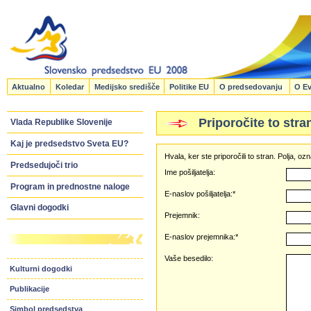
Aktualno
Koledar
Medijsko središče
Politike EU
O predsedovanju
O Ev
Priporočite to stra
Vlada Republike Slovenije
Kaj je predsedstvo Sveta EU?
Hvala, ker ste priporočili to stran. Polja, 
Predsedujoči trio
Ime pošiljatelja:
Program in prednostne naloge
E-naslov pošiljatelja:*
Glavni dogodki
Prejemnik:
E-naslov prejemnika:*
Vaše besedilo:
Kulturni dogodki
Publikacije
Simbol predsedstva