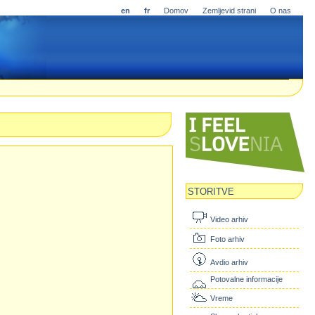
en
fr
Domov
Zemljevid strani
O nas
STORITVE
Video arhiv
Foto arhiv
Avdio arhiv
Potovalne informacije
Vreme