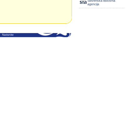
Slovenska tiskovna
agencija
Natisnite