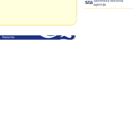
Slovenska tiskovna
agencija
Natisnite