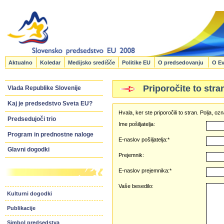
Aktualno
Koledar
Medijsko središče
Politike EU
O predsedovanju
O Ev
Priporočite to stra
Vlada Republike Slovenije
Kaj je predsedstvo Sveta EU?
Hvala, ker ste priporočili to stran. Polja, 
Predsedujoči trio
Ime pošiljatelja:
Program in prednostne naloge
E-naslov pošiljatelja:*
Glavni dogodki
Prejemnik:
E-naslov prejemnika:*
Vaše besedilo:
Kulturni dogodki
Publikacije
Simbol predsedstva