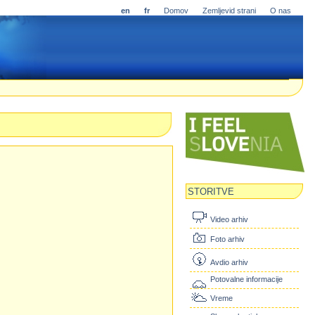
en
fr
Domov
Zemljevid strani
O nas
STORITVE
Video arhiv
Foto arhiv
Avdio arhiv
Potovalne informacije
Vreme