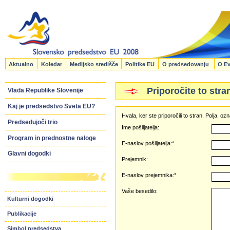
Aktualno
Koledar
Medijsko središče
Politike EU
O predsedovanju
O Ev
Priporočite to stra
Vlada Republike Slovenije
Kaj je predsedstvo Sveta EU?
Hvala, ker ste priporočili to stran. Polja, 
Predsedujoči trio
Ime pošiljatelja:
Program in prednostne naloge
E-naslov pošiljatelja:*
Glavni dogodki
Prejemnik:
E-naslov prejemnika:*
Vaše besedilo:
Kulturni dogodki
Publikacije
Simbol predsedstva