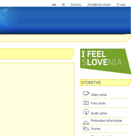
en
fr
Domov
Zemljevid strani
O nas
STORITVE
Video arhiv
Foto arhiv
Avdio arhiv
Potovalne informacije
Vreme