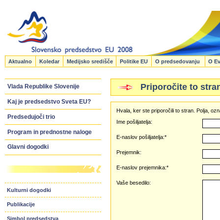
Aktualno
Koledar
Medijsko središče
Politike EU
O predsedovanju
O Ev
Priporočite to stra
Vlada Republike Slovenije
Kaj je predsedstvo Sveta EU?
Hvala, ker ste priporočili to stran. Polja, 
Predsedujoči trio
Ime pošiljatelja:
Program in prednostne naloge
E-naslov pošiljatelja:*
Glavni dogodki
Prejemnik:
E-naslov prejemnika:*
Vaše besedilo:
Kulturni dogodki
Publikacije
Simbol predsedstva