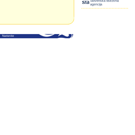
Slovenska tiskovna
agencija
Natisnite