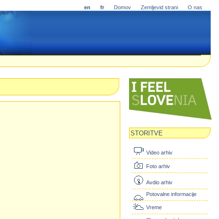
en
fr
Domov
Zemljevid strani
O nas
STORITVE
Video arhiv
Foto arhiv
Avdio arhiv
Potovalne informacije
Vreme