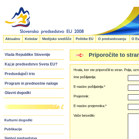
Aktualno
Koledar
Medijsko središče
Politike EU
O predsedovanju
O Ev
Priporočite to stra
Vlada Republike Slovenije
Kaj je predsedstvo Sveta EU?
Hvala, ker ste priporočili to stran. Polja, 
Predsedujoči trio
Ime pošiljatelja:
Program in prednostne naloge
E-naslov pošiljatelja:*
Glavni dogodki
Prejemnik:
E-naslov prejemnika:*
Vaše besedilo:
Kulturni dogodki
Publikacije
Simbol predsedstva