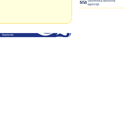
Slovenska tiskovna
agencija
Natisnite