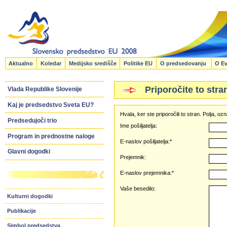
Aktualno
Koledar
Medijsko središče
Politike EU
O predsedovanju
O Ev
Priporočite to stra
Vlada Republike Slovenije
Kaj je predsedstvo Sveta EU?
Hvala, ker ste priporočili to stran. Polja, 
Predsedujoči trio
Ime pošiljatelja:
Program in prednostne naloge
E-naslov pošiljatelja:*
Glavni dogodki
Prejemnik:
E-naslov prejemnika:*
Vaše besedilo:
Kulturni dogodki
Publikacije
Simbol predsedstva