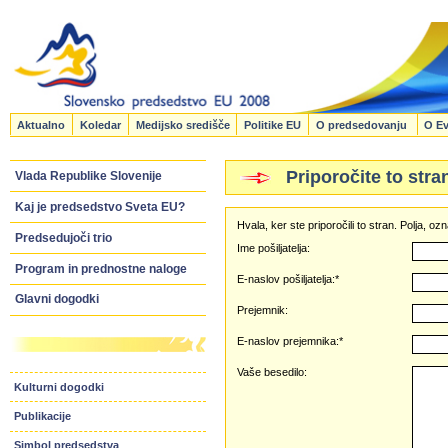
Aktualno
Koledar
Medijsko središče
Politike EU
O predsedovanju
O Ev
Priporočite to stra
Vlada Republike Slovenije
Kaj je predsedstvo Sveta EU?
Hvala, ker ste priporočili to stran. Polja, 
Predsedujoči trio
Ime pošiljatelja:
Program in prednostne naloge
E-naslov pošiljatelja:*
Glavni dogodki
Prejemnik:
E-naslov prejemnika:*
Vaše besedilo:
Kulturni dogodki
Publikacije
Simbol predsedstva