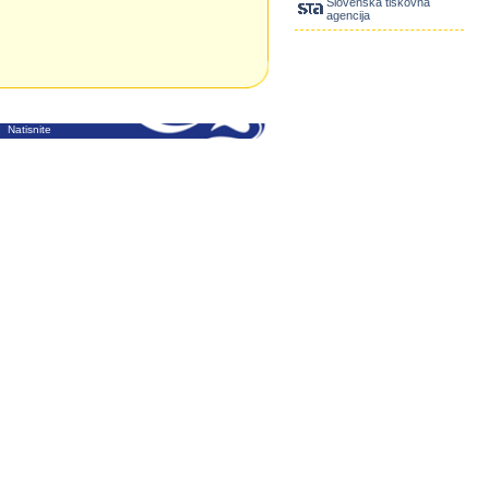
Slovenska tiskovna
agencija
Natisnite