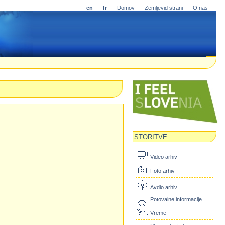
en
fr
Domov
Zemljevid strani
O nas
STORITVE
Video arhiv
Foto arhiv
Avdio arhiv
Potovalne informacije
Vreme