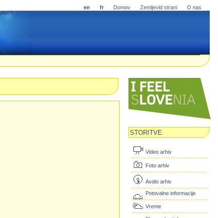
en
fr
Domov
Zemljevid strani
O nas
STORITVE
Video arhiv
Foto arhiv
Avdio arhiv
Potovalne informacije
Vreme