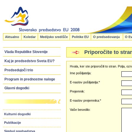
Aktualno
Koledar
Medijsko središče
Politike EU
O predsedovanju
O Ev
Priporočite to stra
Vlada Republike Slovenije
Kaj je predsedstvo Sveta EU?
Hvala, ker ste priporočili to stran. Polja, 
Predsedujoči trio
Ime pošiljatelja:
Program in prednostne naloge
E-naslov pošiljatelja:*
Glavni dogodki
Prejemnik:
E-naslov prejemnika:*
Vaše besedilo:
Kulturni dogodki
Publikacije
Simbol predsedstva