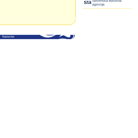
Slovenska tiskovna
agencija
Natisnite