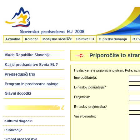
Aktualno
Koledar
Medijsko središče
Politike EU
O predsedovanju
O Ev
Priporočite to stra
Vlada Republike Slovenije
Kaj je predsedstvo Sveta EU?
Hvala, ker ste priporočili to stran. Polja, 
Predsedujoči trio
Ime pošiljatelja:
Program in prednostne naloge
E-naslov pošiljatelja:*
Glavni dogodki
Prejemnik:
E-naslov prejemnika:*
Vaše besedilo:
Kulturni dogodki
Publikacije
Simbol predsedstva