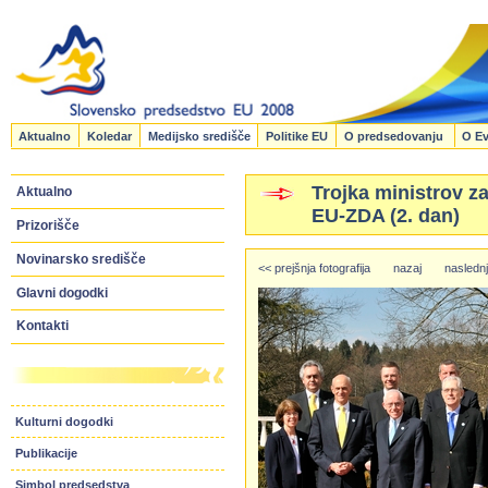
Aktualno
Koledar
Medijsko središče
Politike EU
O predsedovanju
O Ev
Trojka ministrov z
Aktualno
EU-ZDA (2. dan)
Prizorišče
Novinarsko središče
<< prejšnja fotografija
nazaj
naslednj
Glavni dogodki
Kontakti
Kulturni dogodki
Publikacije
Simbol predsedstva