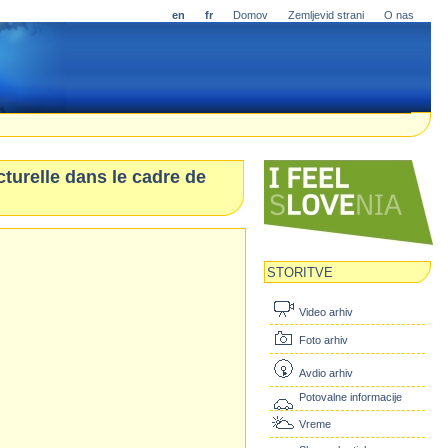
en
fr
Domov
Zemljevid strani
O nas
turelle dans le cadre de
STORITVE
Video arhiv
Foto arhiv
Avdio arhiv
Potovalne informacije
Vreme