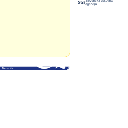
Slovenska tiskovna
agencija
Natisnite