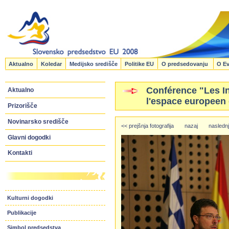
Aktualno
Koledar
Medijsko središče
Politike EU
O predsedovanju
O Ev
Conférence "Les In
Aktualno
l'espace europeen 
Prizorišče
Novinarsko središče
<< prejšnja fotografija
nazaj
naslednj
Glavni dogodki
Kontakti
Kulturni dogodki
Publikacije
Simbol predsedstva