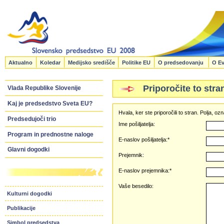
Aktualno
Koledar
Medijsko središče
Politike EU
O predsedovanju
O Ev
Priporočite to stra
Vlada Republike Slovenije
Kaj je predsedstvo Sveta EU?
Hvala, ker ste priporočili to stran. Polja, 
Predsedujoči trio
Ime pošiljatelja:
Program in prednostne naloge
E-naslov pošiljatelja:*
Glavni dogodki
Prejemnik:
E-naslov prejemnika:*
Vaše besedilo:
Kulturni dogodki
Publikacije
Simbol predsedstva