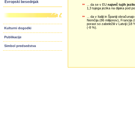
Evropski besednjak
... da se v EU
največ tujih jezik
1,3 tujega jezika na dijaka pod 
... da v Italiji in Španiji obračun
Nemčija (86 milijonov), Francija 
porast so zabeležili v Latviji (1
(-8 %).
Kulturni dogodki
Publikacije
Simbol predsedstva