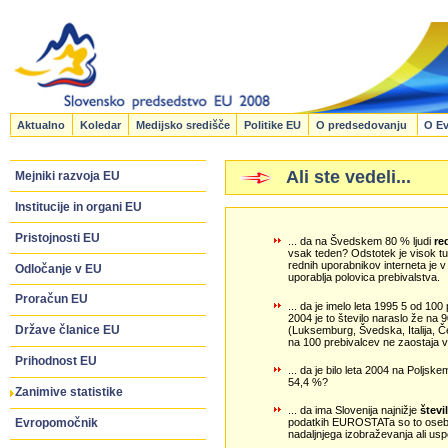
Aktualno
Koledar
Medijsko središče
Politike EU
O predsedovanju
O Ev
Ali ste vedeli...
Mejniki razvoja EU
Institucije in organi EU
Pristojnosti EU
... da na Švedskem 80 % ljudi
re
vsak teden? Odstotek je visok 
rednih uporabnikov interneta je v 
Odločanje v EU
uporablja polovica prebivalstva.
Proračun EU
... da je imelo leta 1995 5 od 10
2004 je to število naraslo že na 
Države članice EU
(Luksemburg, Švedska, Italija, Če
na 100 prebivalcev ne zaostaja v
Prihodnost EU
... da je bilo leta 2004 na Poljsk
54,4 %?
Zanimive statistike
... da ima Slovenija najnižje
števi
Evropomočnik
podatkih EUROSTATa so to osebe, 
nadaljnjega izobraževanja ali usp