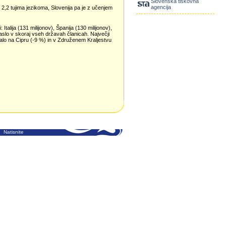
Slovenska tiskovna
agencija
z 2,2 tujima jezikoma, Slovenija pa je z učenjem
Italija (131 milijonov), Španija (130 milijonov),
araslo v skoraj vseh državah članicah. Največji
jšalo na Cipru (-9 %) in v Združenem Kraljestvu
Natisnite