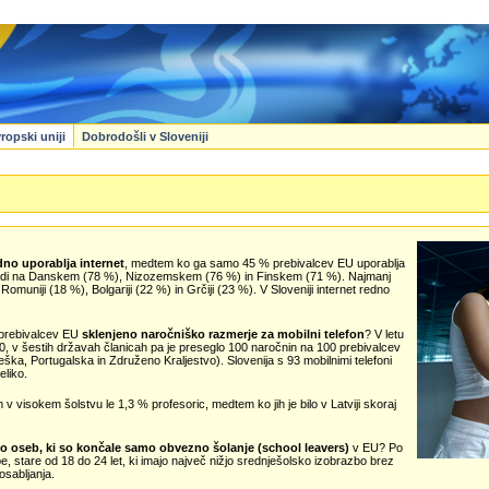
ropski uniji
Dobrodošli v Sloveniji
dno uporablja internet
, medtem ko ga samo 45 % prebivalcev EU uporablja
tudi na Danskem (78 %), Nizozemskem (76 %) in Finskem (71 %). Najmanj
Romuniji (18 %), Bolgariji (22 %) in Grčiji (23 %). V Sloveniji internet redno
0 prebivalcev EU
sklenjeno naročniško razmerje za mobilni telefon
? V letu
90, v šestih državah članicah pa je preseglo 100 naročnin na 100 prebivalcev
ška, Portugalska in Združeno Kraljestvo). Slovenija s 93 mobilnimi telefoni
eliko.
em v visokem šolstvu le 1,3 % profesoric, medtem ko jih je bilo v Latviji skoraj
lo oseb, ki so končale samo obvezno šolanje (school leavers)
v EU? Po
stare od 18 do 24 let, ki imajo največ nižjo srednješolsko izobrazbo brez
osabljanja.