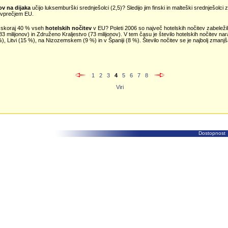
ov na dijaka
učijo luksemburški srednješolci (2,5)? Sledijo jim finski in malteški srednješolci 
povprečjem EU.
ajo skoraj 40 % vseh
hotelskih nočitev
v EU? Poleti 2006 so največ hotelskih nočitev zabeležili: 
(83 milijonov) in Združeno Kraljestvo (73 milijonov). V tem času je število hotelskih nočitev n
8 %), Litvi (15 %), na Nizozemskem (9 %) in v Španiji (8 %). Število nočitev se je najbolj zman
1
2
3
4
5
6
7
8
Viri
Dostopnost