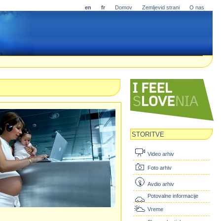
en
fr
Domov
Zemljevid strani
O nas
STORITVE
Video arhiv
Foto arhiv
Avdio arhiv
Potovalne informacije
Vreme