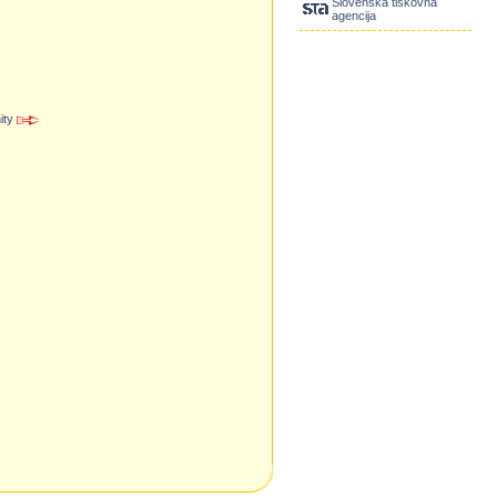
Slovenska tiskovna
agencija
nity