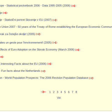
pe - Statistical pocketbook 2006 - Data 1995-2005 (2006)
je
je - Statistični portret Slovenije v EU (2007)
pean Union 2007 - 50 years of the Treaty of Rome establishing the European Economic Commu
ak za čistejše okolje! (2005)
es un geste pour l'environnement! (2005)
 Effects of Euro Adoption on the Slovak Economy (March 2006)
Interesting Facts about the EU (2006)
 - Fun facts about the Netherlands
ion - World Population Prospects: The 2006 Revision Population Database
1
2
3
4
5
6
7
8
Viri