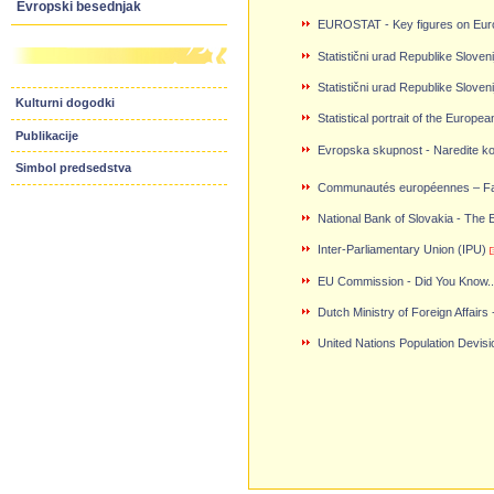
Evropski besednjak
EUROSTAT - Key figures on Euro
Statistični urad Republike Sloveni
Statistični urad Republike Sloveni
Kulturni dogodki
Statistical portrait of the Euro
Publikacije
Evropska skupnost - Naredite kor
Simbol predsedstva
Communautés européennes – Fait
National Bank of Slovakia - The
Inter-Parliamentary Union (IPU)
EU Commission - Did You Know...
Dutch Ministry of Foreign Affairs
United Nations Population Devis