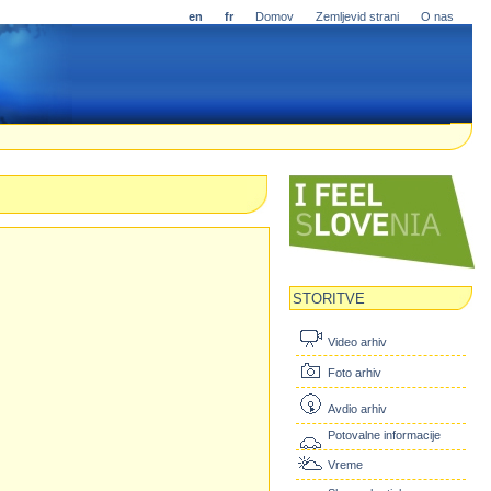
en
fr
Domov
Zemljevid strani
O nas
STORITVE
Video arhiv
Foto arhiv
Avdio arhiv
Potovalne informacije
Vreme