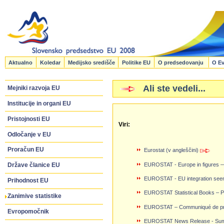
Aktualno
Koledar
Medijsko središče
Politike EU
O predsedovanju
O Ev
Ali ste vedeli...
Mejniki razvoja EU
Institucije in organi EU
Pristojnosti EU
Viri:
Odločanje v EU
Proračun EU
Eurostat (v angleščini)
EUROSTAT - Europe in figures —
Države članice EU
EUROSTAT - EU integration seen t
Prihodnost EU
EUROSTAT Statistical Books – 
Zanimive statistike
EUROSTAT – Communiqué de press
Evropomočnik
EUROSTAT News Release - Summe