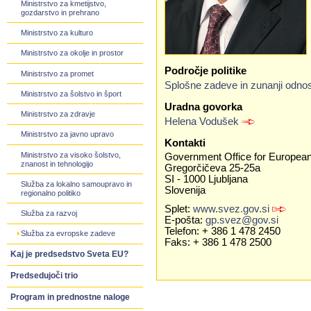
Ministrstvo za kmetijstvo,
gozdarstvo in prehrano
Ministrstvo za kulturo
Ministrstvo za okolje in prostor
Področje politike
Ministrstvo za promet
Splošne zadeve in zunanji odnos
Ministrstvo za šolstvo in šport
Uradna govorka
Ministrstvo za zdravje
Helena Vodušek
Ministrstvo za javno upravo
Kontakti
Ministrstvo za visoko šolstvo,
Government Office for European 
znanost in tehnologijo
Gregorčičeva 25-25a
SI - 1000 Ljubljana
Služba za lokalno samoupravo in
Slovenija
regionalno politiko
Splet:
www.svez.gov.si
Služba za razvoj
E-pošta:
gp.svez@gov.si
Telefon: + 386 1 478 2450
Služba za evropske zadeve
Faks: + 386 1 478 2500
Kaj je predsedstvo Sveta EU?
Predsedujoči trio
Program in prednostne naloge