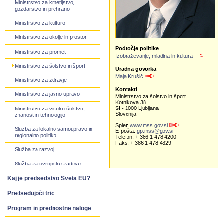
Ministrstvo za kmetijstvo,
gozdarstvo in prehrano
Ministrstvo za kulturo
Ministrstvo za okolje in prostor
Področje politike
Ministrstvo za promet
Izobraževanje, mladina in kultura
Ministrstvo za šolstvo in šport
Uradna govorka
Maja Krušič
Ministrstvo za zdravje
Kontakti
Ministrstvo za javno upravo
Ministrstvo za šolstvo in šport
Kotnikova 38
SI - 1000 Ljubljana
Ministrstvo za visoko šolstvo,
Slovenija
znanost in tehnologijo
Splet:
www.mss.gov.si
Služba za lokalno samoupravo in
E-pošta:
gp.mss@gov.si
regionalno politiko
Telefon: + 386 1 478 4200
Faks: + 386 1 478 4329
Služba za razvoj
Služba za evropske zadeve
Kaj je predsedstvo Sveta EU?
Predsedujoči trio
Program in prednostne naloge