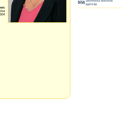
Slovenska tiskovna
agencija
verc
arka
2004