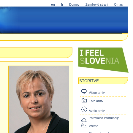
en
fr
Domov
Zemljevid strani
O nas
STORITVE
Video arhiv
Foto arhiv
Avdio arhiv
Potovalne informacije
Vreme