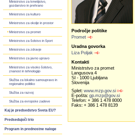
Ministrstvo za kmetijstvo,
gozdarstvo in prehrano
Ministrstvo za kulturo
Ministrstvo za okolje in prostor
Področje politike
Ministrstvo za promet
Promet
Ministrstvo za šolstvo in šport
Uradna govorka
Ministrstvo za zdravje
Liza Poljak
Ministrstvo za javno upravo
Kontakti
Ministrstvo za visoko šolstvo,
Ministrstvo za promet
znanost in tehnologijo
Langusova 4
SI - 1000 Ljubljana
Služba za lokalno samoupravo in
Slovenija
regionalno politiko
Splet:
www.mzp.gov.si
Služba za razvoj
E-pošta:
gp.mzp@gov.si
Telefon: + 386 1 478 8000
Služba za evropske zadeve
Faks: + 386 1 478 8139
Kaj je predsedstvo Sveta EU?
Predsedujoči trio
Program in prednostne naloge