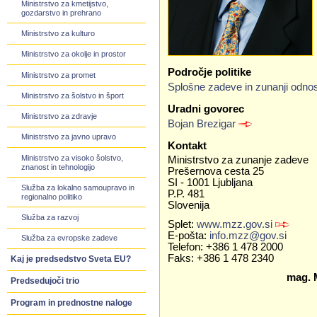
Ministrstvo za kmetijstvo,
gozdarstvo in prehrano
Ministrstvo za kulturo
Ministrstvo za okolje in prostor
Področje politike
Ministrstvo za promet
Splošne zadeve in zunanji odnos
Ministrstvo za šolstvo in šport
Uradni govorec
Ministrstvo za zdravje
Bojan Brezigar
Ministrstvo za javno upravo
Kontakt
Ministrstvo za visoko šolstvo,
Ministrstvo za zunanje zadeve
znanost in tehnologijo
Prešernova cesta 25
SI - 1001 Ljubljana
Služba za lokalno samoupravo in
P.P. 481
regionalno politiko
Slovenija
Služba za razvoj
Splet:
www.mzz.gov.si
E-pošta:
info.mzz@gov.si
Služba za evropske zadeve
Telefon: +386 1 478 2000
Faks: +386 1 478 2340
Kaj je predsedstvo Sveta EU?
mag. 
Predsedujoči trio
Program in prednostne naloge